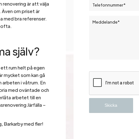
n renovering är att välja
. Även om priset är
irma med bra referenser.
 ofta.
a själv?
 ett rum helt på egen
är mycket som kan gå
m arbeten i våtrum. En
storia med oväntade och
rlåta arbetet till en
srenovering Järfälla –
, Barkarby med fler!