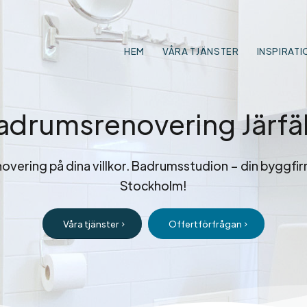
HEM
VÅRA TJÄNSTER
INSPIRATI
adrumsrenovering Järfäl
overing på dina villkor. Badrumsstudion – din byggfir
Stockholm!
Våra tjänster
Offertförfrågan