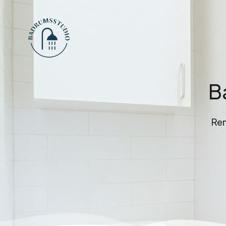
B
Ren