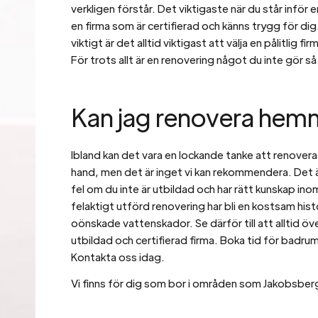
verkligen förstår. Det viktigaste när du står inför e
en firma som är certifierad och känns trygg för dig
viktigt är det alltid viktigast att välja en pålitlig f
För trots allt är en renovering något du inte gör så
Kan jag renovera hemm
Ibland kan det vara en lockande tanke att renovera
hand, men det är inget vi kan rekommendera. Det 
fel om du inte är utbildad och har rätt kunskap ino
felaktigt utförd renovering har bli en kostsam hi
oönskade vattenskador. Se därför till att alltid öve
utbildad och certifierad firma. Boka tid för badrum
Kontakta oss idag.
Vi finns för dig som bor i områden som Jakobsberg