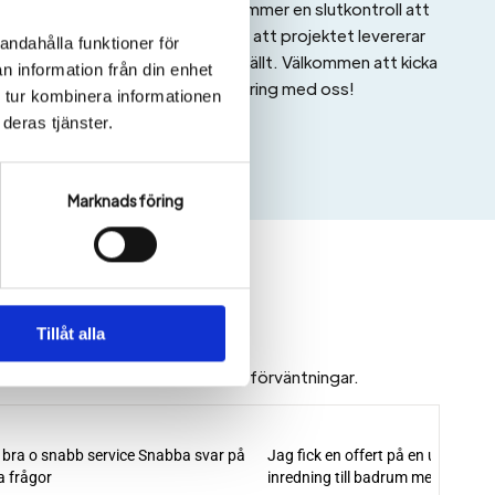
När renoveringen är klar kommer en slutkontroll att
utföras för att säkerställa att projektet levererar
andahålla funktioner för
precis enligt det ni har beställt. Välkommen att kicka
n information från din enhet
igång din renovering med oss!
 tur kombinera informationen
deras tjänster.
Marknadsföring
Tillåt alla
tet vi levererar når upp till dina förväntningar.