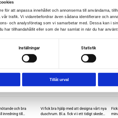
I det här stadiet påbörjas renoveringen! Alla
cookies
materialval är gjorda och hantverkarna är på plats för
e för att anpassa innehållet och annonserna till användarna, tillh
att förverkliga ditt projekt, vare sig det är ett kök
vår trafik. Vi vidarebefordrar även sådana identifierare och anna
eller ett badrum som görs om.
nnons- och analysföretag som vi samarbetar med. Dessa kan i sin
har tillhandahållit eller som de har samlat in när du har använt 
Inställningar
Statistik
Vad säger våra kunder?
Tillåt urval
n. Vi sätter alltid kunden i fokus för att du ska känna att resulta