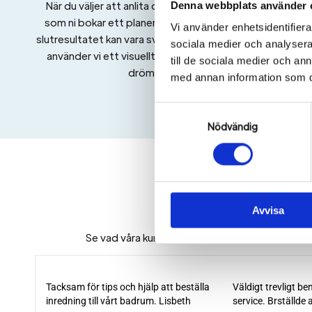
När du väljer att anlita oss tilldelas ni en designer
Denna webbplats använder 
som ni bokar ett planeringsmöte med. Vi vet att
Vi använder enhetsidentifierar
slutresultatet kan vara svårt att föreställa sig, därav
sociala medier och analysera 
använder vi ett visuellt program för att visa ditt
till de sociala medier och a
drömbadrum.
med annan information som du 
Samtyckesval
Nödvändig
Avvisa
Se vad våra kunder säger om oss på Badrumsstudio