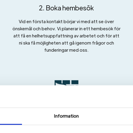
2. Boka hembesök
Vid en första kontakt börjar vi med att se över
önskemål och behov. Vi planerar in ett hembesök för
att få en helhetsuppfattning av arbetet och för att
ni ska få möjligheten att gå igenom frågor och
funderingar med oss.
Information
5. Renovering
&
Bygg