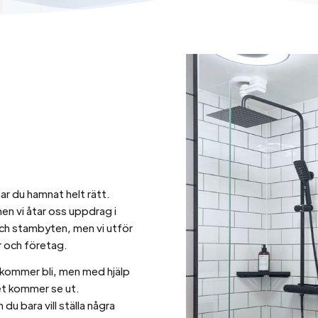
r du hamnat helt rätt.
en vi åtar oss uppdrag i
och stambyten, men vi utför
r och företag.
t kommer bli, men med hjälp
tet kommer se ut.
u bara vill ställa några