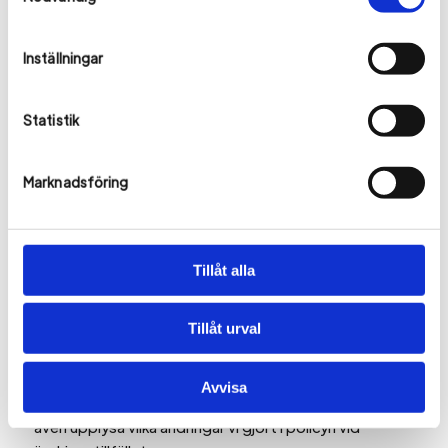
sparade om dig/ditt företag.
Du har rätt att få dina uppgifter korrigerade om de är
Inställningar
felaktiga, ofullständiga eller missvisande på något
sätt. Du har även rätt att begränsa behandlingen av
personuppgifter tills dess att de blivit uppdaterade.
Statistik
Du har rätten att bli bortglömd. Radering av
personuppgifter sker dock inte om de krävs för att
Marknadsföring
slutföra vårt åtagande/avtal med dig, eller om annan
svensk lag, myndighet eller domstol säger annat.
Skulle du tycka att det inte finns berättigade skäl för
detta har du självklart rätt att invända mot
Tillåt alla
behandlingen av dina uppgifter. Rätt att lämna
klagomål, dra in samtycke.
Tillåt urval
Ändring av dataskyddspolicyn
Vi kan komma att uppdatera/ändra denna policy. Ifall
Avvisa
av ändring meddelar vi på vår webbplats. Vi kommer
även upplysa vilka ändringar vi gjort i policyn vid