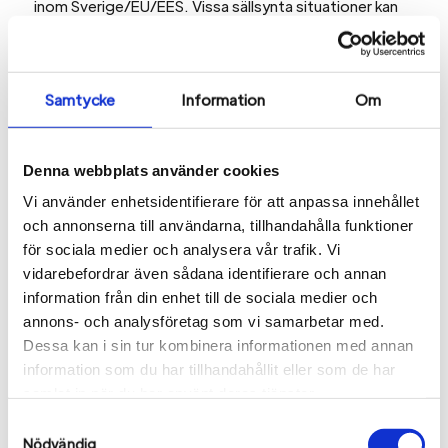
inom Sverige/EU/EES. Vissa sällsynta situationer kan
dock kräva att vissa uppgifter hanteras av tredjepart
(tex av teknikleverantör/underleverantör) Vi kommer
dock alltid vidta åtgärder för att data som
Samtycke
Information
Om
skickas/lagras på detta sätt hanteras på samma
säkerhetsnivå som inom EU/ESS.
Hur länge sparar vi dina personuppgifter?
Denna webbplats använder cookies
Vi sparar data så länge som det är nödvändigt för att
Vi använder enhetsidentifierare för att anpassa innehållet
uppfylla det syfte för vilket informationen samlades
och annonserna till användarna, tillhandahålla funktioner
in, eller för att utföra våra åtaganden och så länge det
för sociala medier och analysera vår trafik. Vi
krävs enligt lagstadgade lagringstider, särskilt vad
vidarebefordrar även sådana identifierare och annan
gäller redovisningskrav.
information från din enhet till de sociala medier och
Dina rättigheter
annons- och analysföretag som vi samarbetar med.
Du som är kund/registrerad hos oss av någon
Dessa kan i sin tur kombinera informationen med annan
anledning har flera rättigheter du bör känna till.
information som du har tillhandahållit eller som de har
samlat in när du har använt deras tjänster.
Du har rätt att kostnadsfritt begära ut ett
Samtyckesval
registerunderlag för vilka uppgifter om dig vi har
Nödvändig