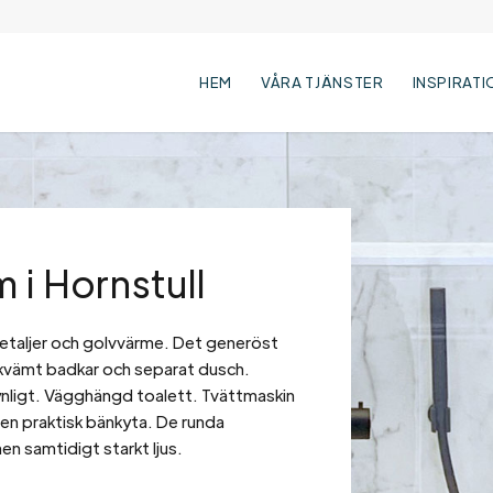
HEM
VÅRA TJÄNSTER
INSPIRATI
 i Hornstull
etaljer och golvvärme. Det generöst
kvämt badkar och separat dusch.
ynligt. Vägghängd toalett. Tvättmaskin
n praktisk bänkyta. De runda
n samtidigt starkt ljus.