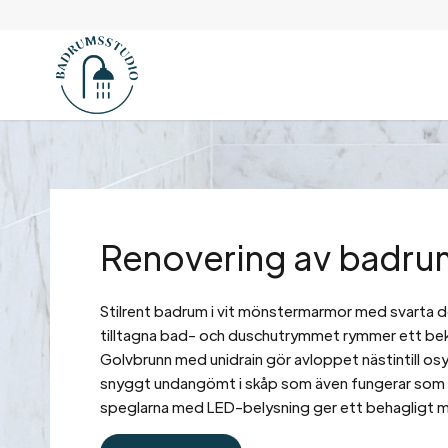
Renovering av badrum
Stilrent badrum i vit mönstermarmor med svarta d
tilltagna bad- och duschutrymmet rymmer ett be
Golvbrunn med unidrain gör avloppet nästintill os
snyggt undangömt i skåp som även fungerar som e
speglarna med LED-belysning ger ett behagligt me